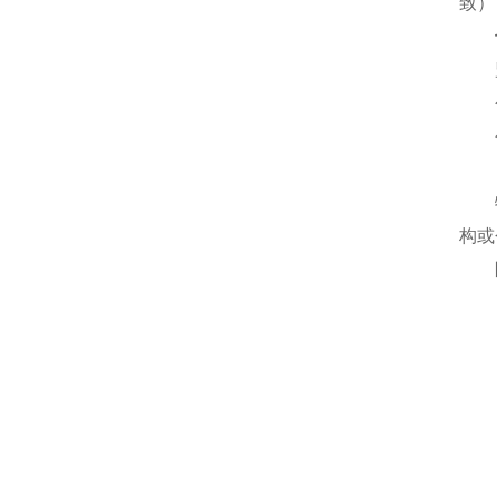
致）
构或