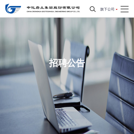
旗下公司
招聘公告