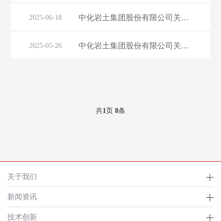
中化岩土集团股份有限公司关于2025年招聘企业管理岗等岗位的公告
2025-06-18
中化岩土集团股份有限公司关于2025年招聘岩土工程技术管理岗位的公告
2025-05-26
共
1
页
8
条
关于我们
新闻资讯
技术创新