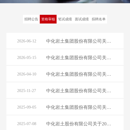
招聘公告
资格审核
笔试成绩
面试成绩
拟聘名单
中化岩土集团股份有限公司关于2026年招聘员工关系岗等岗位通过资格审核的人员名单公告
2026-06-12
中化岩土集团股份有限公司关于2026年招聘安环管理岗等岗位通过资格审核的人员名单公示
2026-05-15
中化岩土集团股份有限公司关于2026年招聘审计岗等岗位通过资格审核的人员名单公示
2026-04-10
中化岩土集团股份有限公司关于2025年招聘总账会计岗等岗位通过资格审核的人员名单公示
2025-11-27
中化岩土集团股份有限公司关于2025年招聘行政文秘岗等岗位通过资格审核的人员名单公示
2025-09-05
中化岩土股份有限公司关于2025年招聘企业管理等岗位通过资格审核的人员名单公示
2025-07-08