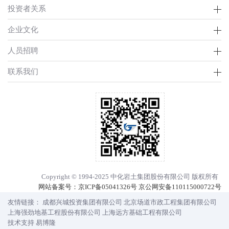
投资者关系
企业文化
人员招聘
联系我们
Copyright © 1994-2025 中化岩土集团股份有限公司 版权所有
网站备案号：
京ICP备05041326号 京公网安备110115000722号
友情链接：
成都兴城投资集团有限公司
北京场道市政工程集团有限公司
上海强劲地基工程股份有限公司
上海远方基础工程有限公司
技术支持 易博隆