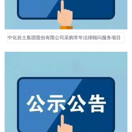
中化岩土集团股份有限公司采购常年法律顾问服务项目
中选候选人公示