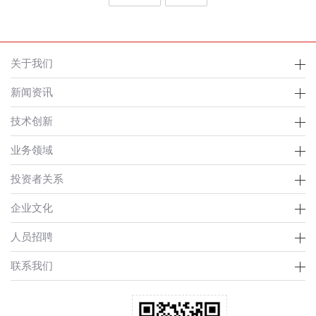
关于我们
新闻资讯
技术创新
业务领域
投资者关系
企业文化
人员招聘
联系我们