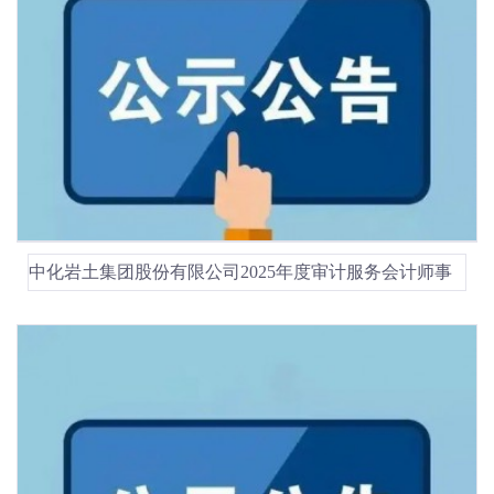
中化岩土集团股份有限公司2025年度审计服务会计师事
务所项目中标结果公告