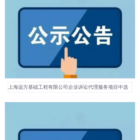
上海远方基础工程有限公司企业诉讼代理服务项目中选
结果公告