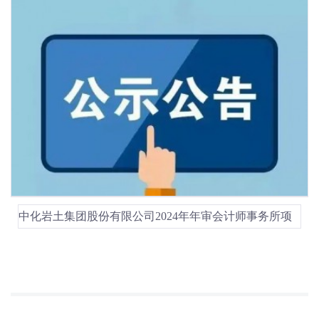
中化岩土集团股份有限公司2024年年审会计师事务所项
目公开招标