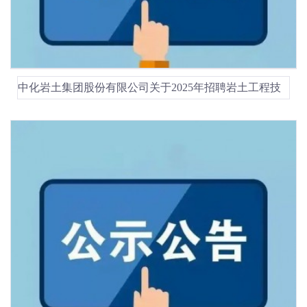
中化岩土集团股份有限公司关于2025年招聘岩土工程技
术管理岗面试 成绩公示