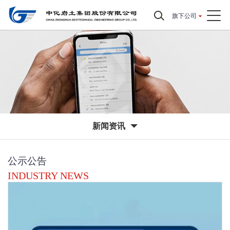
旗下公司
新闻资讯
公示公告
INDUSTRY NEWS