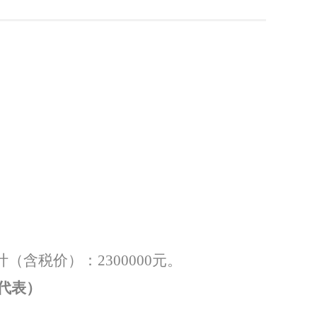
计（含税价）：
2300000
元。
代表）