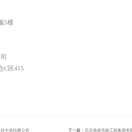
服
5
楼
公司
仓
C
区
415
项目中选结果公告
下一篇：
北京场道市政工程集团有限