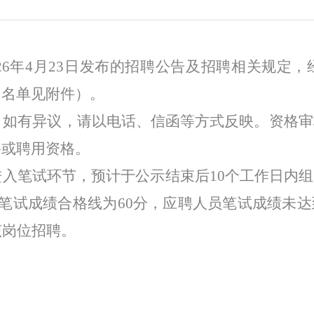
2
6
年
4
月
23
日发布的招聘公告及招聘相关规定，
（
名单见附件
）
。
。如有异议，请以电话、信函等方式反映。资格审
聘或聘用资格。
进入笔试环节，预计于公示结束后
10
个工作日内组
笔试成绩合格线为
60
分，应聘人员笔试成绩未达
该岗位招聘。