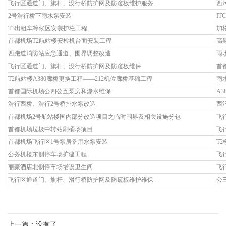
飞行区通道门、旗杆、没行桥防护网及防窥板维护服务
西
2号滑行桥下雨水泵安装
I
T3出租车等候区安装护栏工程
加
首都机场T2航站楼安检机台面安装工程
高
西跑道消防站应急通道、围界调整改造
雨
飞行区通道门、旗杆、没行桥防护网及防窥板维保
首
T2航站楼A380廊桥更换工程——212机位廊桥基础工程
雨
首都国际机场公四公五泵房和渗水维保
A
滑行西桥、滑行2号桥排水泵改造
西
首都机场2号航站楼国内部分改造项目之临时围界及相关设施分包
飞
首都机场垃圾中转站刷桶场项目
飞
首都机场飞行区1号泵房备用水泵安装
T
公务机楼东侧停车场扩建工程
飞
丽豪酒店北侧停车场增设卫生间
飞
飞行区通道门、旗杆、滑行桥防护网及防窥板维护维保
公
上一篇：没有了