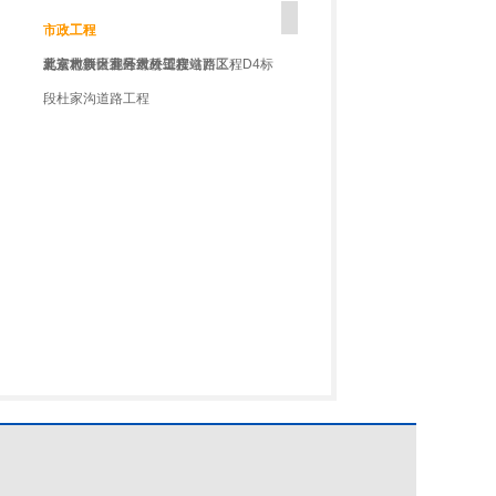
市政工程
市政工程
市政工程
市政工程
奥运村项目室外市政工程（西区）
北京大兴火神庙天桥工程
北京地铁十五号线（望京站）
延安市新区北区对外链接道路工程D4标
段杜家沟道路工程