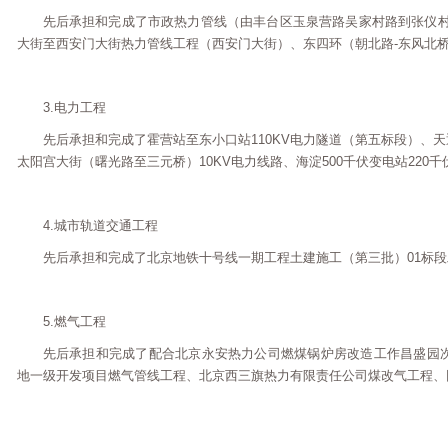
先后承担和完成了市政热力管线（由丰台区玉泉营路吴家村路到张仪
大街至西安门大街热力管线工程（西安门大街）、东四环（朝北路-东风北桥
3.电力工程
先后承担和完成了霍营站至东小口站110KV电力隧道（第五标段）、
太阳宫大街（曙光路至三元桥）10KV电力线路、海淀500千伏变电站220
4.城市轨道交通工程
先后承担和完成了北京地铁十号线一期工程土建施工（第三批）01标
5.燃气工程
先后承担和完成了配合北京永安热力公司燃煤锅炉房改造工作昌盛园
地一级开发项目燃气管线工程、北京西三旗热力有限责任公司煤改气工程、