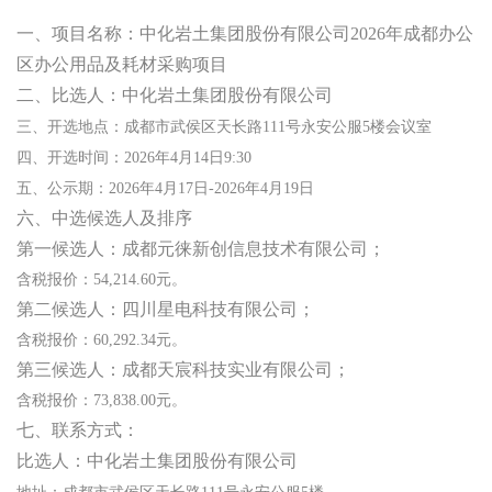
一、项目名称：中化岩土集团股份有限公司2026年成都办公
区办公用品及耗材采购项目
二、比选人：中化岩土集团股份有限公司
三、开选地点：成都市武侯区天长路
111
号永安公服
5
楼会议室
四、开选时间：
2026
年
4
月
14
日
9:30
五、公示期：
2026
年
4
月
17
日
-2026
年
4
月
19
日
六、中选候选人及排序
第一候选人：成都元徕新创信息技术有限公司；
含税报价：54,214.60元。
第二候选人：四川星电科技有限公司；
含税报价：60,292.34元。
第三候选人：成都天宸科技实业有限公司；
含税报价：73,838.00元。
七、联系方式：
比选人：中化岩土集团股份有限公司