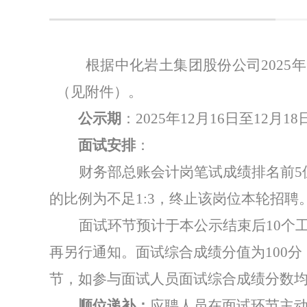
根据中化岩土集团股份公司
2025
年
（见附件）。
公示期
：
2025
年
12
月
16
日至
12
月
18
面试安排
：
财务部总账会计岗笔试成绩排名前
5
的比例为不足
1:3
，终止该岗位本轮招聘
面试环节预计于本公示结束后
10
个
再另行通知。面试综合成绩分值为
100
分
节，如参与面试人员面试综合成绩分数
顺位递补：
应聘人员在面试环节主