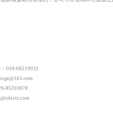
话：
010-60219032
jbcge@163.com
28-85310878
w@cdxctz.com